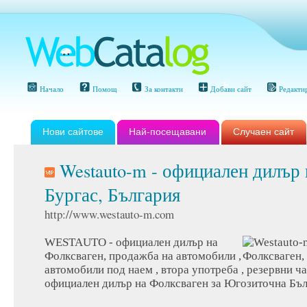
Начало
Помощ
За контакти
Добави сайт
Редакти
Нови сайтове
Най-посещавани
Случаен сайт
Westauto-m - официален дилър 
Бургас, България
http://www.westauto-m.com
WESTAUTO - официален дилър на
Фолксваген, продажба на автомобили ,
автомобили под наем , втора употреба , резервни
официален дилър на Фолксваген за Югозиточна Бъл