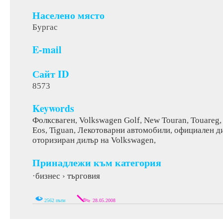
Населено място
Бургас
E-mail
Сайт ID
8573
Keywords
Фолксваген
,
Volkswagen Golf
,
New Touran
,
Touareg
Eos
,
Tiguan
,
Лекотоварни автомобили
,
официален д
оторизиран дилър на Volkswagen
,
Принадлежи към категория
бизнес
търговия
·
›
2562 пъти
28.05.2008