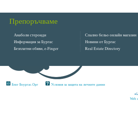
Препоръчваме
Анаболи стероиди
Спално бельо онлайн магазин
Информация за Бургас
Новини от Бургас
Безплатни обяви, e-Finger
Real Estate Directory
Блог Боургас.Орг
Условия за защита на личните данни
Web 