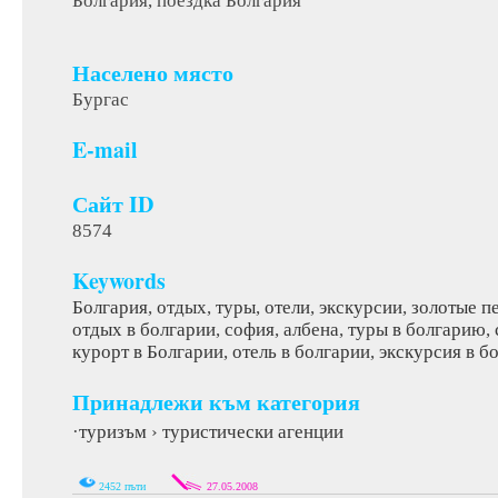
Болгария, поездка Болгария
Населено място
Бургас
E-mail
Сайт ID
8574
Keywords
Болгария
,
отдых
,
туры
,
отели
,
экскурсии
,
золотые п
отдых в болгарии
,
софия
,
албена
,
туры в болгарию
,
курорт в Болгарии
,
отель в болгарии
,
экскурсия в б
Принадлежи към категория
туризъм
туристически агенции
·
›
2452 пъти
27.05.2008