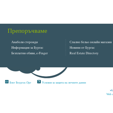
Препоръчваме
Анаболи стероиди
Спално бельо онлайн магазин
Информация за Бургас
Новини от Бургас
Безплатни обяви, e-Finger
Real Estate Directory
Блог Боургас.Орг
Условия за защита на личните данни
Web 